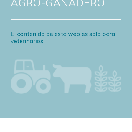
AGRO-GANADERO
El contenido de esta web es solo para
veterinarios