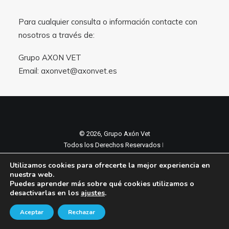
Para cualquier consulta o información contacte con
nosotros a través de:
Grupo AXON VET
Email:
axonvet@axonvet.es
© 2026, Grupo Axón Vet
Todos los Derechos Reservados ǀ
Aviso legal y Politica de privacidad
ǀ
Utilizamos cookies para ofrecerte la mejor experiencia en
Política de cookies
nuestra web.
Puedes aprender más sobre qué cookies utilizamos o
desactivarlas en los
ajustes
.
Aceptar
Rechazar