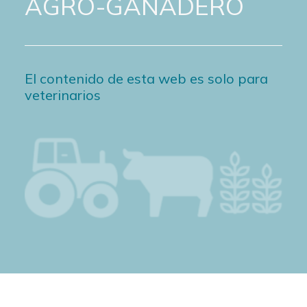
AGRO-GANADERO
El contenido de esta web es solo para
veterinarios