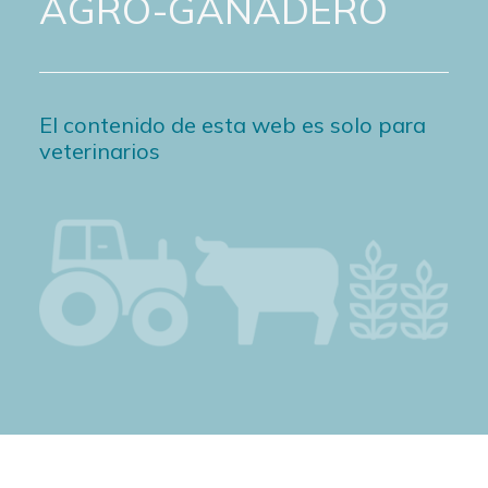
AGRO-GANADERO
El contenido de esta web es solo para
veterinarios