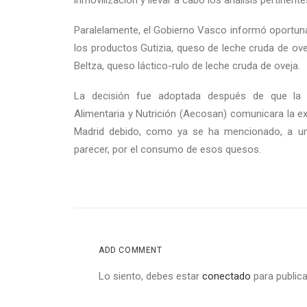
inmovilización y llevar a cabo los análisis pertinente
Paralelamente, el Gobierno Vasco informó oportuna
los productos Gutizia, queso de leche cruda de ove
Beltza, queso láctico-rulo de leche cruda de oveja.
La decisión fue adoptada después de que la
Alimentaria y Nutrición (Aecosan) comunicara la e
Madrid debido, como ya se ha mencionado, a una
parecer, por el consumo de esos quesos.
ADD COMMENT
Lo siento, debes estar
conectado
para publica