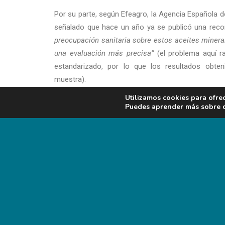
Por su parte, según Efeagro, la Agencia Española 
señalado que hace un año ya se publicó una reco
preocupación sanitaria sobre estos aceites minera
una evaluación más precisa”
(el problema aquí r
estandarizado, por lo que los resultados obte
muestra).
Utilizamos cookies para ofre
Puedes aprender más sobre qu
ADD COMMENT
Lo siento, debes estar
conectado
para publica