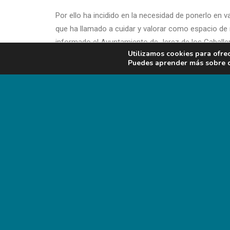
Por ello ha incidido en la necesidad de ponerlo en 
que ha llamado a cuidar y valorar como espacio de
informado el Ayuntamiento de Jerez de los Caballe
Utilizamos cookies para ofre
Puedes aprender más sobre qu
Date de alta y recibe nuestro
Diario Digital AX
Date de alta y recibe nuestro
Boletín Digital de 
Noticias
animales de compañía
Noticias
animales de producción
Trabajos técnicos
animales de producción
Trabajos técnicos
animales de compañía
—