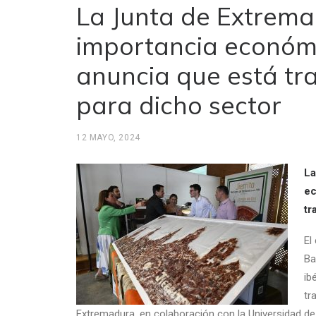
La Junta de Extrema
importancia económi
anuncia que está tr
para dicho sector
12 MAYO, 2024
La
ec
tr
El
Ba
ib
tr
Extremadura, en colaboración con la Universidad de E