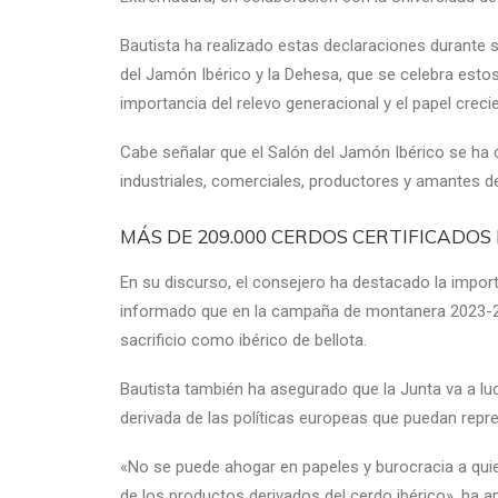
Bautista ha realizado estas declaraciones durante s
del Jamón Ibérico y la Dehesa, que se celebra estos
importancia del relevo generacional y el papel crec
Cabe señalar que el Salón del Jamón Ibérico se ha c
industriales, comerciales, productores y amantes de
MÁS DE 209.000 CERDOS CERTIFICADOS
En su discurso, el consejero ha destacado la import
informado que en la campaña de montanera 2023-20
sacrificio como ibérico de bellota.
Bautista también ha asegurado que la Junta va a luch
derivada de las políticas europeas que puedan repres
«No se puede ahogar en papeles y burocracia a quie
de los productos derivados del cerdo ibérico», ha a