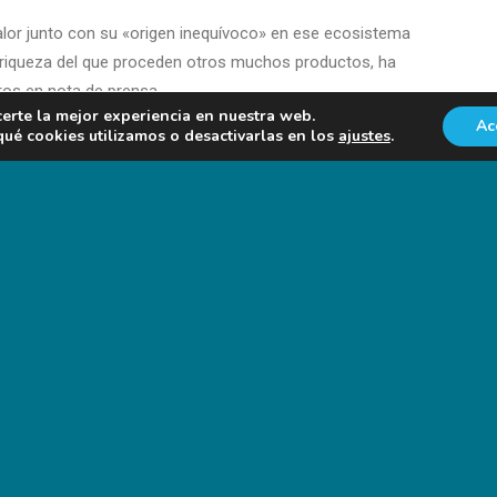
valor junto con su «origen inequívoco» en ese ecosistema
 riqueza del que proceden otros muchos productos, ha
ros en nota de prensa.
certe la mejor experiencia en nuestra web.
Ac
é cookies utilizamos o desactivarlas en los
ajustes
.
ÓN INFORMAVET ONE HEALTH
Foro Agro Ganadero