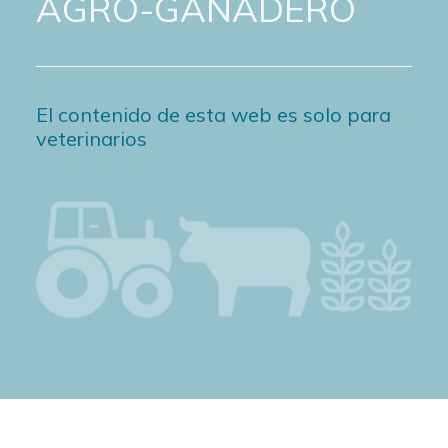
AGRO-GANADERO
El contenido de esta web es solo para
veterinarios