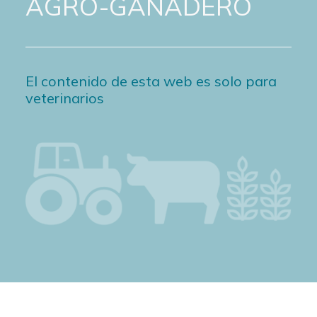
AGRO-GANADERO
El contenido de esta web es solo para
veterinarios