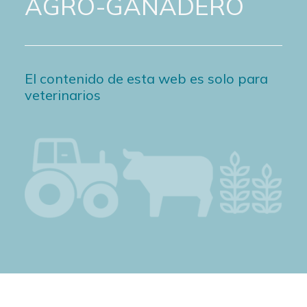
AGRO-GANADERO
El contenido de esta web es solo para
veterinarios