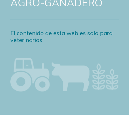
AGRO-GANADERO
El contenido de esta web es solo para
veterinarios