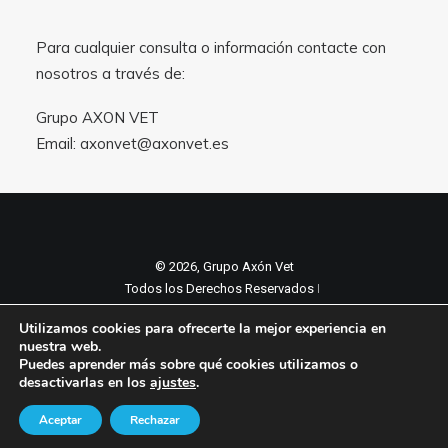
Para cualquier consulta o información contacte con
nosotros a través de:
Grupo AXON VET
Email:
axonvet@axonvet.es
© 2026, Grupo Axón Vet
Todos los Derechos Reservados ǀ
Aviso legal y Politica de privacidad
ǀ
Utilizamos cookies para ofrecerte la mejor experiencia en
Política de cookies
nuestra web.
Puedes aprender más sobre qué cookies utilizamos o
desactivarlas en los
ajustes
.
Aceptar
Rechazar