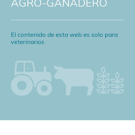
AGRO-GANADERO
El contenido de esta web es solo para
veterinarios