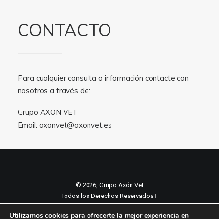
CONTACTO
Para cualquier consulta o información contacte con
nosotros a través de:
Grupo AXON VET
Email:
axonvet@axonvet.es
© 2026, Grupo Axón Vet
Todos los Derechos Reservados ǀ
Aviso legal y Politica de privacidad
ǀ
Utilizamos cookies para ofrecerte la mejor experiencia en
Política de cookies