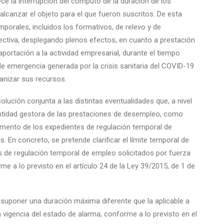
lece la interrupción del cómputo de la duración de los
alcanzar el objeto para el que fueron suscritos. De esta
porales, incluidos los formativos, de relevo y de
ectiva, desplegando plenos efectos, en cuanto a prestación
 aportación a la actividad empresarial, durante el tiempo
 de emergencia generada por la crisis sanitaria del COVID-19
anizar sus recursos.
lución conjunta a las distintas eventualidades que, a nivel
entidad gestora de las prestaciones de desempleo, como
remento de los expedientes de regulación temporal de
En concreto, se pretende clarificar el límite temporal de
es de regulación temporal de empleo solicitados por fuerza
me a lo previsto en el artículo 24 de la Ley 39/2015, de 1 de
suponer una duración máxima diferente que la aplicable a
a vigencia del estado de alarma, conforme a lo previsto en el