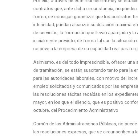
Por ello, a través de este real decreto-ley se estab
contratos que, ante dicha circunstancia, no pueden 
forma, se consigue garantizar que los contratos tem
interinidad, puedan alcanzar su duración máxima ef
de servicios, la formación que llevan aparejada y la
inicialmente previsto, de forma tal que la situación
no prive a la empresa de su capacidad real para org
Asimismo, es del todo imprescindible, ofrecer una so
de tramitación, se están suscitando tanto para la 
para las autoridades laborales, con motivo del inc
empleo solicitados y comunicados por las empresas. 
las resoluciones tácitas recaídas en los expedient
mayor, en los que el silencio, que es positivo confor
octubre, del Procedimiento Administrativo
Común de las Administraciones Públicas, no puede 
las resoluciones expresas, que se circunscriben a l