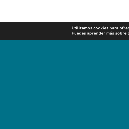
Utilizamos cookies para ofre
Puedes aprender más sobre qu
PREV
CONTACTO
Para cualquier consulta o información contacte c
Grupo AXON VET
Email:
axonvet@axonvet.es