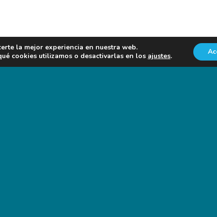
certe la mejor experiencia en nuestra web.
Ac
é cookies utilizamos o desactivarlas en los
ajustes
.
NOTICIAS EN FORO AGRO-GANADERO
on nosotros a través de: