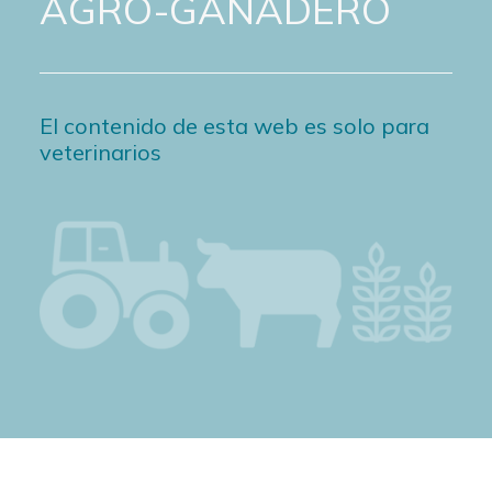
AGRO-GANADERO
El contenido de esta web es solo para
veterinarios