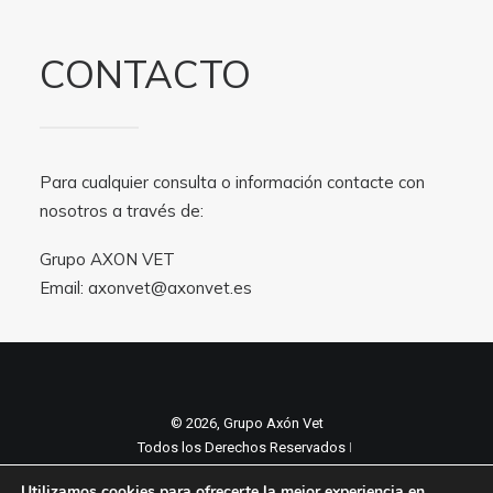
CONTACTO
Para cualquier consulta o información contacte con
nosotros a través de:
Grupo AXON VET
Email:
axonvet@axonvet.es
© 2026, Grupo Axón Vet
Todos los Derechos Reservados ǀ
Aviso legal y Politica de privacidad
ǀ
Utilizamos cookies para ofrecerte la mejor experiencia en