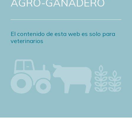
AGRO-GANADERO
El contenido de esta web es solo para
veterinarios