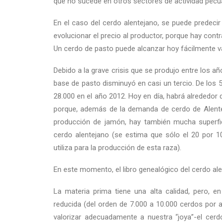
que no sucede en otros sectores de actividad pecua
En el caso del cerdo alentejano, se puede predecir
evolucionar el precio al productor, porque hay cont
Un cerdo de pasto puede alcanzar hoy fácilmente va
Debido a la grave crisis que se produjo entre los 
base de pasto disminuyó en casi un tercio. De los 
28.000 en el año 2012. Hoy en día, habrá alrededor
porque, además de la demanda de cerdo de Alentej
producción de jamón, hay también mucha superfic
cerdo alentejano (se estima que sólo el 20 por 1
utiliza para la producción de esta raza).
En este momento, el libro genealógico del cerdo al
La materia prima tiene una alta calidad, pero, e
reducida (del orden de 7.000 a 10.000 cerdos por añ
valorizar adecuadamente a nuestra “joya”-el cerd