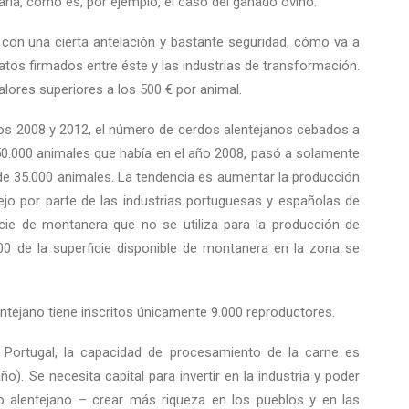
ria, como es, por ejemplo, el caso del ganado ovino.
 con una cierta antelación y bastante seguridad, cómo va a
ratos firmados entre éste y las industrias de transformación.
lores superiores a los 500 € por animal.
años 2008 y 2012, el número de cerdos alentejanos cebados a
50.000 animales que había en el año 2008, pasó a solamente
 de 35.000 animales. La tendencia es aumentar la producción
o por parte de las industrias portuguesas y españolas de
ie de montanera que no se utiliza para la producción de
00 de la superficie disponible de montanera en la zona se
entejano tiene inscritos únicamente 9.000 reproductores.
n Portugal, la capacidad de procesamiento de la carne es
o). Se necesita capital para invertir en la industria y poder
o alentejano – crear más riqueza en los pueblos y en las