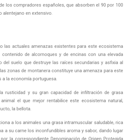
a de los compradores españoles, que absorben el 90 por 100
o alentejano en extensivo.
ro las actuales amenazas existentes para este ecosistema
o contenido de alcornoques y de encinas con una elevada
go del suelo que destruye las raíces secundarias y asfixia al
en las zonas de montanera constituye una amenaza para este
s a la economía portuguesa.
la rusticidad y su gran capacidad de infiltración de grasa
animal el que mejor rentabilice este ecosistema natural,
to, la bellota.
iona a los animales una grasa intramuscular saludable, rica
 a su carne los inconfundibles aroma y sabor, dando lugar
s por la correspondiente Denominación de Origen Protegida