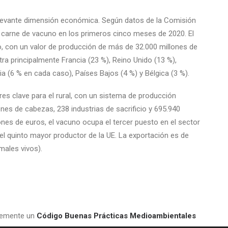
elevante dimensión económica. Según datos de la Comisión
e carne de vacuno en los primeros cinco meses de 2020. El
o, con un valor de producción de más de 32.000 millones de
a principalmente Francia (23 %), Reino Unido (13 %),
nia (6 % en cada caso), Países Bajos (4 %) y Bélgica (3 %).
es clave para el rural, con un sistema de producción
lones de cabezas, 238 industrias de sacrificio y 695.940
ones de euros, el vacuno ocupa el tercer puesto en el sector
 quinto mayor productor de la UE. La exportación es de
males vivos).
temente un
Código Buenas Prácticas Medioambientales