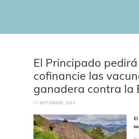
El Principado pedirá
cofinancie las vacu
ganadera contra la
17 SEPTIEMBRE, 2024
El
va