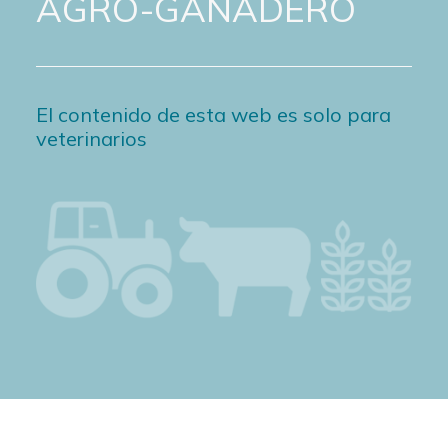
AGRO-GANADERO
El contenido de esta web es solo para
veterinarios