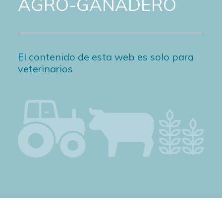
AGRO-GANADERO
El contenido de esta web es solo para
veterinarios