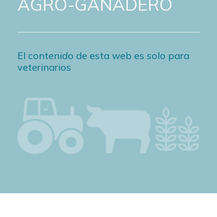
AGRO-GANADERO
El contenido de esta web es solo para
veterinarios