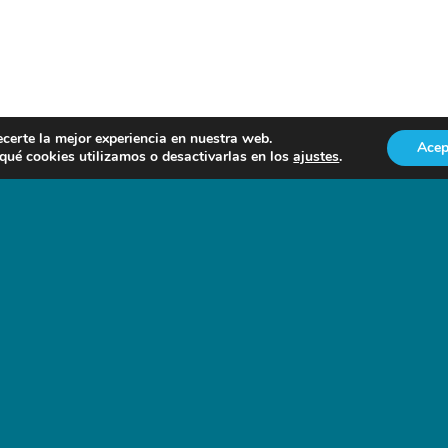
ecerte la mejor experiencia en nuestra web.
Acep
ué cookies utilizamos o desactivarlas en los
ajustes
.
r un comentario.
NOTICIAS EN FORO AGRO-GANADERO