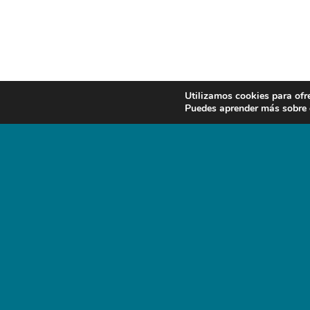
Utilizamos cookies para ofr
Puedes aprender más sobre q
ADD COMMENT
Lo siento, debes estar
conectado
para publica
PREV