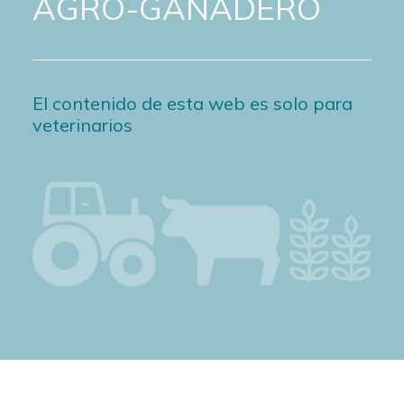
AGRO-GANADERO
El contenido de esta web es solo para
veterinarios