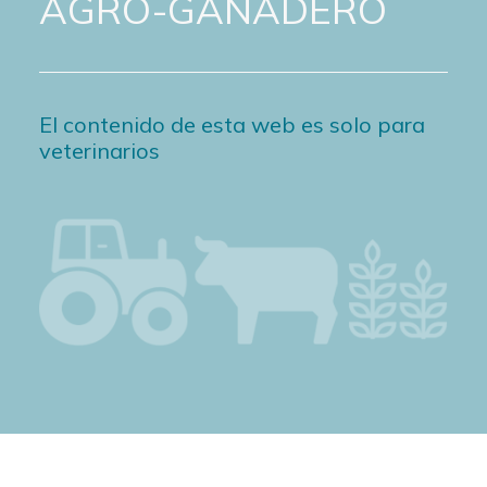
AGRO-GANADERO
El contenido de esta web es solo para
veterinarios