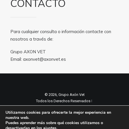
CONTACTO
Para cualquier consulta o información contacte con
nosotros a través de:
Grupo AXON VET
Email:
axonvet@axonvet.es
© 2026, Grupo Axón Vet
Todos los Derechos Reservados ǀ
Aviso legal y Politica de privacidad
ǀ
Utilizamos cookies para ofrecerte la mejor experiencia en
Política de cookies
nuestra web.
Puedes aprender más sobre qué cookies utilizamos o
desactivarlas en los
ajustes
.