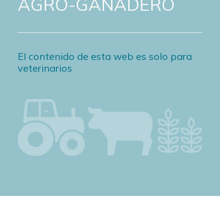
AGRO-GANADERO
El contenido de esta web es solo para
veterinarios