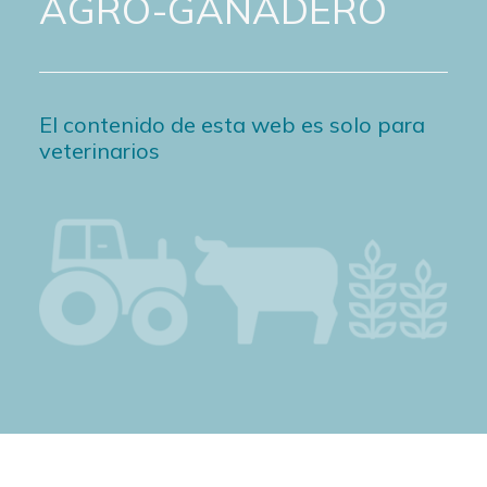
AGRO-GANADERO
El contenido de esta web es solo para
veterinarios