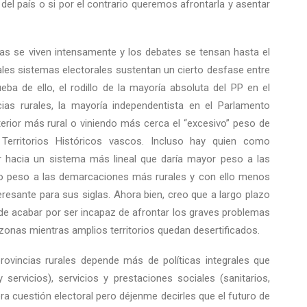
l del país o si por el contrario queremos afrontarla y asentar
as se viven intensamente y los debates se tensan hasta el
les sistemas electorales sustentan un cierto desfase entre
a de ello, el rodillo de la mayoría absoluta del PP en el
as rurales, la mayoría independentista en el Parlamento
terior más rural o viniendo más cerca el “excesivo” peso de
 Territorios Históricos vascos. Incluso hay quien como
r hacia un sistema más lineal que daría mayor peso a las
so peso a las demarcaciones más rurales y con ello menos
eresante para sus siglas. Ahora bien, creo que a largo plazo
ede acabar por ser incapaz de afrontar los graves problemas
onas mientras amplios territorios quedan desertificados.
ovincias rurales depende más de políticas integrales que
servicios), servicios y prestaciones sociales (sanitarios,
a cuestión electoral pero déjenme decirles que el futuro de