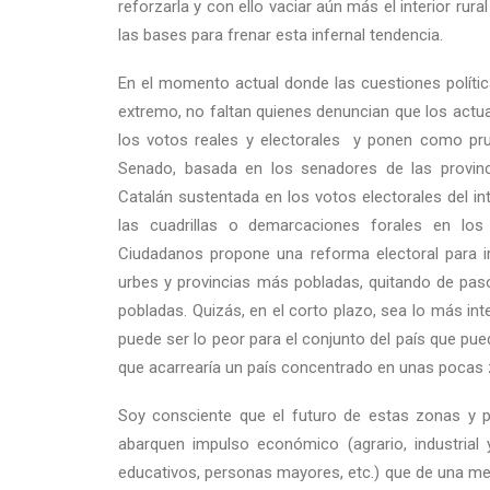
reforzarla y con ello vaciar aún más el interior rura
las bases para frenar esta infernal tendencia.
En el momento actual donde las cuestiones polític
extremo, no faltan quienes denuncian que los actua
los votos reales y electorales y ponen como prueb
Senado, basada en los senadores de las provinci
Catalán sustentada en los votos electorales del in
las cuadrillas o demarcaciones forales en los
Ciudadanos propone una reforma electoral para i
urbes y provincias más pobladas, quitando de pa
pobladas. Quizás, en el corto plazo, sea lo más int
puede ser lo peor para el conjunto del país que pu
que acarrearía un país concentrado en unas pocas z
Soy consciente que el futuro de estas zonas y pr
abarquen impulso económico (agrario, industrial y 
educativos, personas mayores, etc.) que de una mer