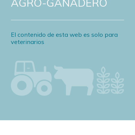
AGRO-GANADERO
El contenido de esta web es solo para
veterinarios