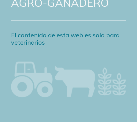
AGRO-GANADERO
El contenido de esta web es solo para
veterinarios