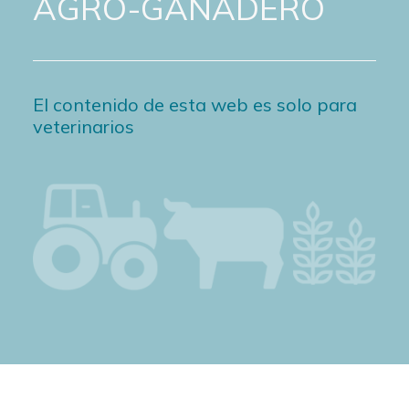
AGRO-GANADERO
El contenido de esta web es solo para
veterinarios