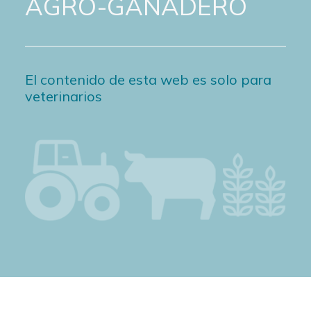
AGRO-GANADERO
El contenido de esta web es solo para
veterinarios