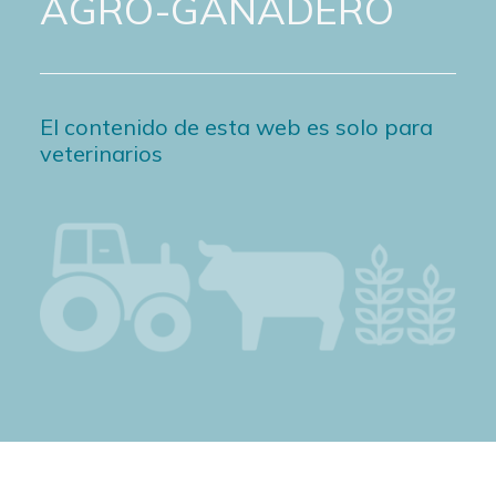
AGRO-GANADERO
El contenido de esta web es solo para
veterinarios