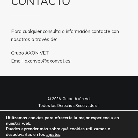
CONTACTO
Para cualquier consulta o información contacte con
nosotros a través de:
Grupo AXON VET
Email:
axonvet@axonvet.es
© 2026, Grupo Axón Vet
Todos los Derechos Reservados ǀ
Aviso legal y Politica de privacidad
ǀ
Utilizamos cookies para ofrecerte la mejor experiencia en
Política de cookies
nuestra web.
Puedes aprender más sobre qué cookies utilizamos o
desactivarlas en los
ajustes
.