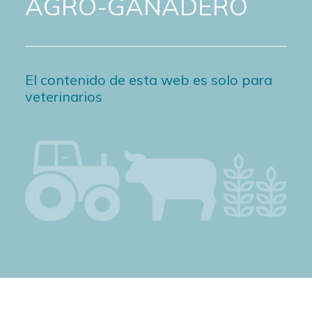
AGRO-GANADERO
El contenido de esta web es solo para
veterinarios