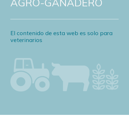
AGRO-GANADERO
El contenido de esta web es solo para
veterinarios