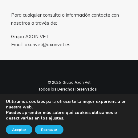
Para cualquier consulta o información contacte con
nosotros a través de:
Grupo AXON VET
Email:
axonvet@axonvet.es
© 2026, Grupo Axón Vet
Todos los Derechos Reservados ǀ
Aviso legal y Politica de privacidad
ǀ
Utilizamos cookies para ofrecerte la mejor experiencia en
Política de cookies
nuestra web.
Puedes aprender más sobre qué cookies utilizamos o
desactivarlas en los
ajustes
.
Aceptar
Rechazar