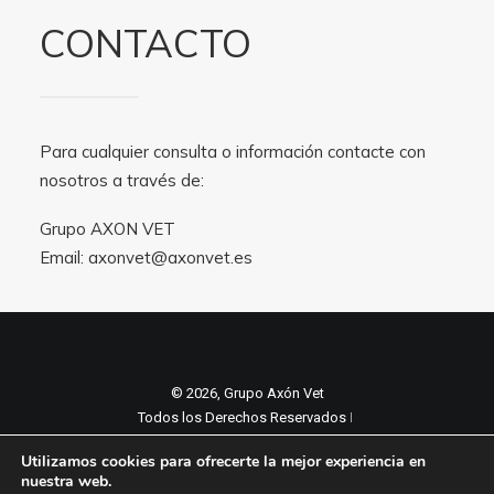
CONTACTO
Para cualquier consulta o información contacte con
nosotros a través de:
Grupo AXON VET
Email:
axonvet@axonvet.es
© 2026, Grupo Axón Vet
Todos los Derechos Reservados ǀ
Aviso legal y Politica de privacidad
ǀ
Utilizamos cookies para ofrecerte la mejor experiencia en
Política de cookies
nuestra web.