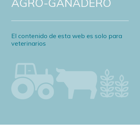
AGRO-GANADERO
El contenido de esta web es solo para
veterinarios