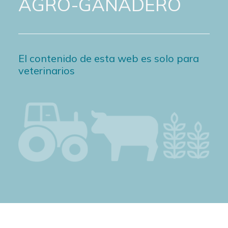
AGRO-GANADERO
El contenido de esta web es solo para
veterinarios