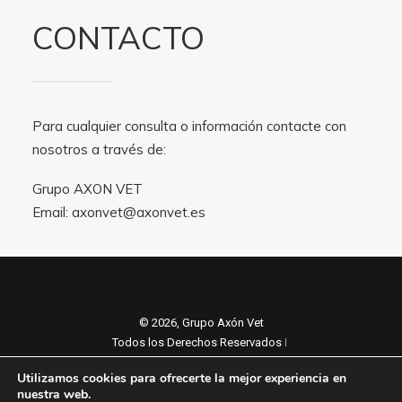
CONTACTO
Para cualquier consulta o información contacte con
nosotros a través de:
Grupo AXON VET
Email:
axonvet@axonvet.es
© 2026, Grupo Axón Vet
Todos los Derechos Reservados ǀ
Aviso legal y Politica de privacidad
ǀ
Utilizamos cookies para ofrecerte la mejor experiencia en
Política de cookies
nuestra web.