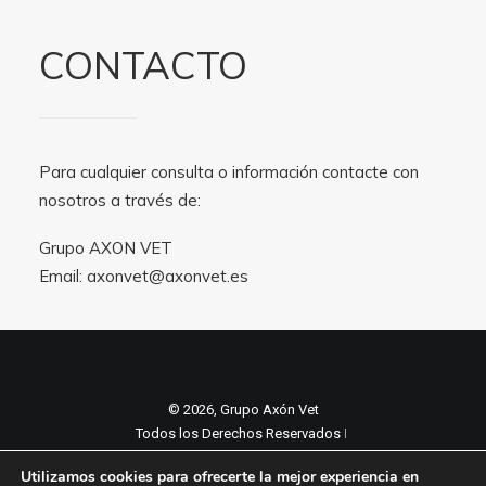
CONTACTO
Para cualquier consulta o información contacte con
nosotros a través de:
Grupo AXON VET
Email:
axonvet@axonvet.es
© 2026, Grupo Axón Vet
Todos los Derechos Reservados ǀ
Aviso legal y Politica de privacidad
ǀ
Utilizamos cookies para ofrecerte la mejor experiencia en
Política de cookies