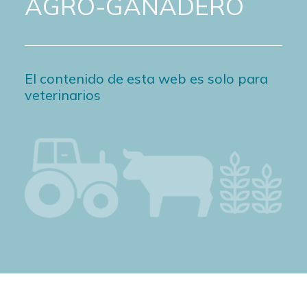
AGRO-GANADERO
El contenido de esta web es solo para
veterinarios