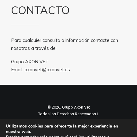
CONTACTO
Para cualquier consulta o información contacte con
nosotros a través de:
Grupo AXON VET
Email:
axonvet@axonvet.es
© 2026, Grupo Axón Vet
Todos los Derechos Reservados ǀ
Aviso legal y Politica de privacidad
ǀ
Utilizamos cookies para ofrecerte la mejor experiencia en
Política de cookies
nuestra web.