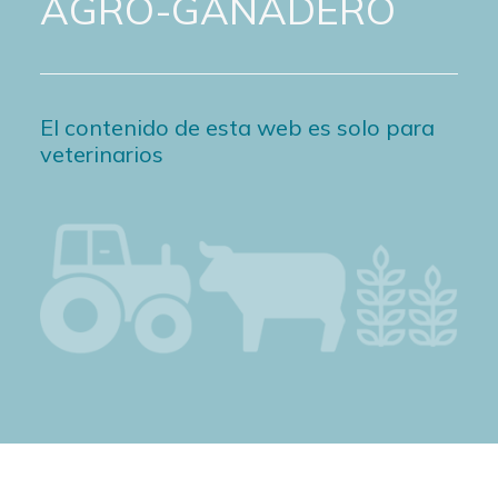
AGRO-GANADERO
El contenido de esta web es solo para
veterinarios