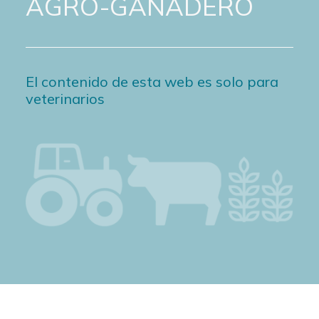
AGRO-GANADERO
El contenido de esta web es solo para
veterinarios