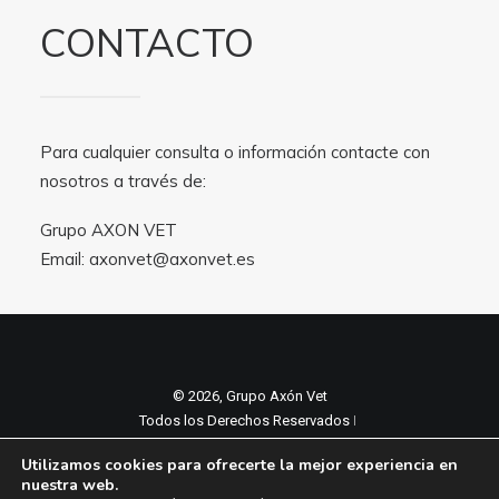
CONTACTO
Para cualquier consulta o información contacte con
nosotros a través de:
Grupo AXON VET
Email:
axonvet@axonvet.es
© 2026, Grupo Axón Vet
Todos los Derechos Reservados ǀ
Aviso legal y Politica de privacidad
ǀ
Utilizamos cookies para ofrecerte la mejor experiencia en
Política de cookies
nuestra web.