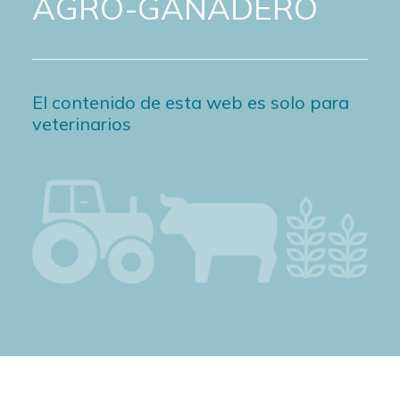
AGRO-GANADERO
El contenido de esta web es solo para
veterinarios