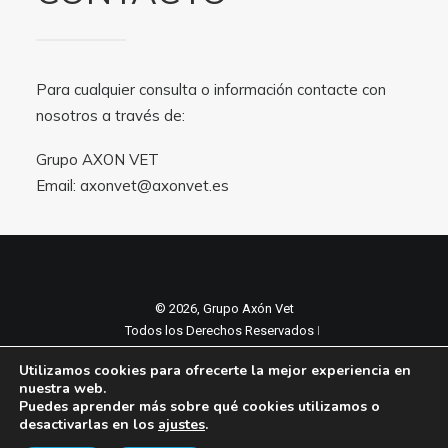
Para cualquier consulta o información contacte con
nosotros a través de:
Grupo AXON VET
Email:
axonvet@axonvet.es
© 2026, Grupo Axón Vet
Todos los Derechos Reservados ǀ
Aviso legal y Politica de privacidad
ǀ
Utilizamos cookies para ofrecerte la mejor experiencia en
Política de cookies
nuestra web.
Puedes aprender más sobre qué cookies utilizamos o
desactivarlas en los
ajustes
.