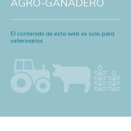
AGRO-GANADERO
El contenido de esta web es solo para
veterinarios