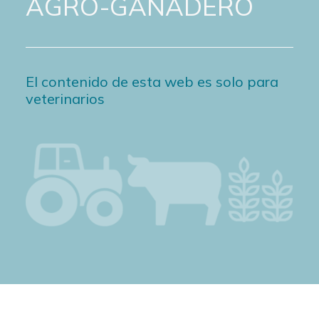
AGRO-GANADERO
El contenido de esta web es solo para
veterinarios