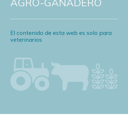
AGRO-GANADERO
El contenido de esta web es solo para
veterinarios