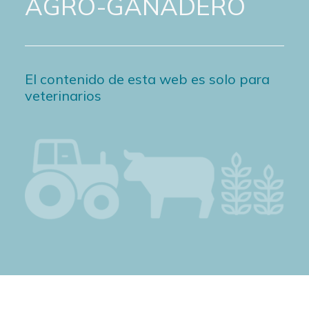
AGRO-GANADERO
El contenido de esta web es solo para
veterinarios