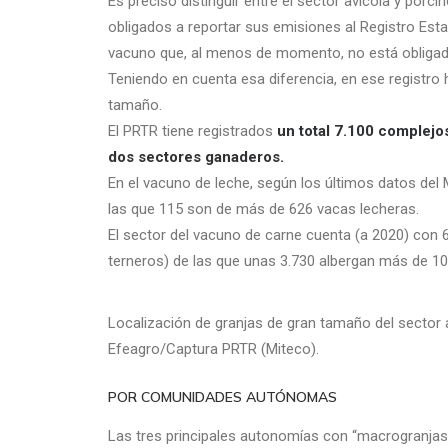
Es preciso distinguir entre el sector avícola y porc
obligados a reportar sus emisiones al Registro Est
vacuno que, al menos de momento, no está obligado
Teniendo en cuenta esa diferencia, en ese registro
tamaño.
El PRTR tiene registrados
un total 7.100 complejos
dos sectores ganaderos.
En el vacuno de leche, según los últimos datos del
las que 115 son de más de 626 vacas lecheras.
El sector del vacuno de carne cuenta (a 2020) con 6
terneros) de las que unas 3.730 albergan más de 10
Localización de granjas de gran tamaño del sector 
Efeagro/Captura PRTR (Miteco).
POR COMUNIDADES AUTÓNOMAS
Las tres principales autonomías con “macrogranjas” 