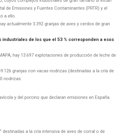
ino, cuyos complejos industriales de gran tamaño sí están
atal de Emisiones y Fuentes Contaminantes (PRTR) y el
 a ello.
 hay actualmente 3.392 granjas de aves y cerdos de gran
 industriales de los que el 53 % corresponden a esos
 MAPA, hay 13.697 explotaciones de producción de leche de
9.126 granjas con vacas nodrizas (destinadas a la cría de
0 nodrizas.
avícola y del porcino que declaran emisiones en España.
destinadas a la cría intensiva de aves de corral o de