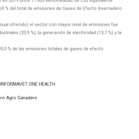
ió en 2019 unos 11.600 kilotoneladas de C02 equivalente
3,69 % del total de emisiones de Gases de Efecto Invernadero
nual ofrecido) el sector con mayor nivel de emisiones fue
ustriales (20,9 %), la generación de electricidad (13,7 %) y la
0,0 % de las emisiones totales de gases de efecto
ÓN INFORMAVET ONE HEALTH
Foro Agro Ganadero