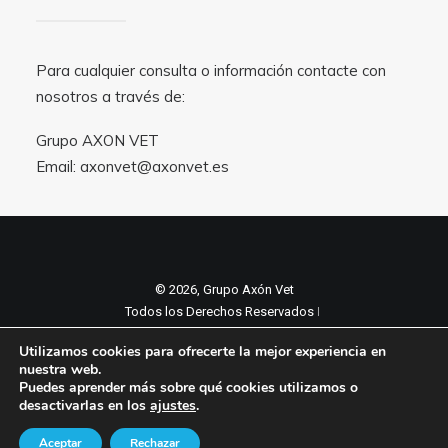
Para cualquier consulta o información contacte con
nosotros a través de:
Grupo AXON VET
Email:
axonvet@axonvet.es
© 2026, Grupo Axón Vet
Todos los Derechos Reservados ǀ
Aviso legal y Politica de privacidad
ǀ
Utilizamos cookies para ofrecerte la mejor experiencia en
Política de cookies
nuestra web.
Puedes aprender más sobre qué cookies utilizamos o
desactivarlas en los
ajustes
.
Aceptar
Rechazar