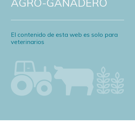
AGRO-GANADERO
El contenido de esta web es solo para
veterinarios