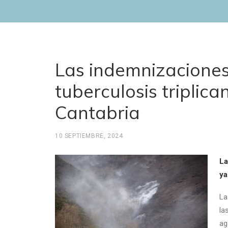
Las indemnizaciones
tuberculosis triplic
Cantabria
10 SEPTIEMBRE, 2024
La
ya
La
la
ag