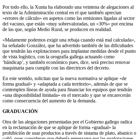
Por todo ello, la Xunta ha elaborado una veintena de alegaciones al
texto de la Administración central en el que también aprecian
«errores de cálculo» en aspetos como las emisiones ligadas al sector
del vacuno, que están «muy sobrevaloradas, un «30%» por encima
de las que, según Medio Rural, se producen en realidad.
«Malamente podemos exigir una rebaja cuando está mal calculada»,
ha señalado González, que ha advertido también de las dificultades
que tendrán las explotaciones para implantar medidas desde el punto
de vista logístico, con la orografía gallega actuando como
‘hándicap’, y también económico pues, dice, será preciso renovar
maquinaria para cumplir con las directrices del decreto.
En este sentido, solicitan que la nueva normativa se aplique «de
forma gradual» y «adaptada a cada territorio», además de que se
contemplen líneas de ayuda para financiar los equipos que tendrán
«una disponibilidad limitada» en el mercado y que se encarecerán
como consecuencia del aumento de la demanda.
GRADUACIÓN
Otra de las alegaciones presentadas por el Gobierno gallego radica
en la reclamación de que se aplique de forma «gradual» la
prohibición de usar productos a través de sistama de plato, abanico o
cañó, pues consideran que debería empezarse por las explotaciones