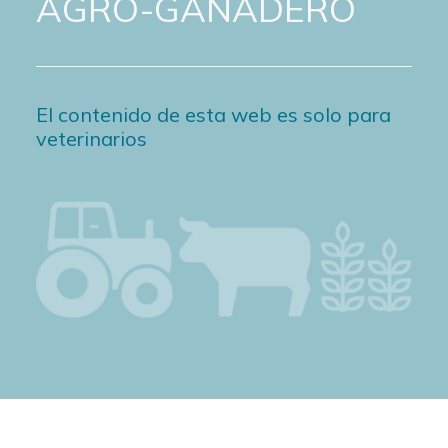
AGRO-GANADERO
El contenido de esta web es solo para
veterinarios